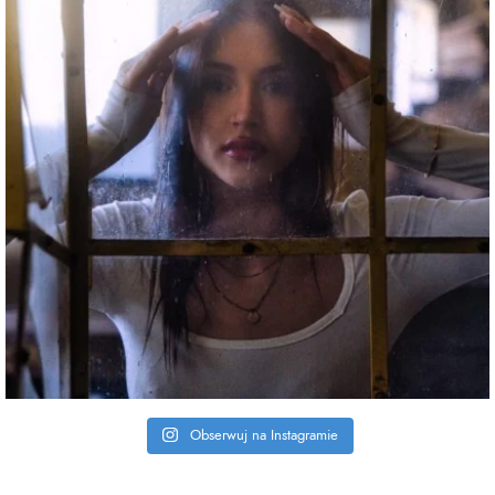
Obserwuj na Instagramie