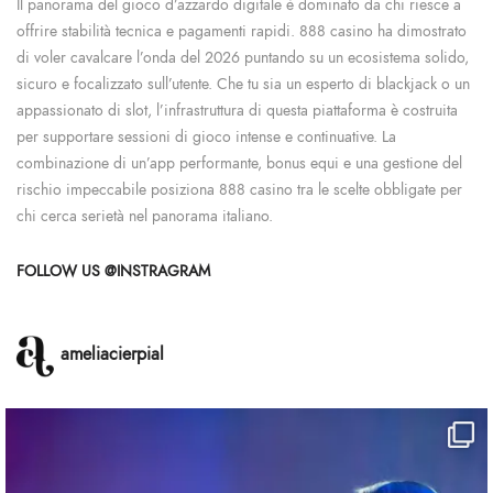
Il panorama del gioco d’azzardo digitale è dominato da chi riesce a
offrire stabilità tecnica e pagamenti rapidi. 888 casino ha dimostrato
di voler cavalcare l’onda del 2026 puntando su un ecosistema solido,
sicuro e focalizzato sull’utente. Che tu sia un esperto di blackjack o un
appassionato di slot, l’infrastruttura di questa piattaforma è costruita
per supportare sessioni di gioco intense e continuative. La
combinazione di un’app performante, bonus equi e una gestione del
rischio impeccabile posiziona 888 casino tra le scelte obbligate per
chi cerca serietà nel panorama italiano.
FOLLOW US @INSTRAGRAM
ameliacierpial