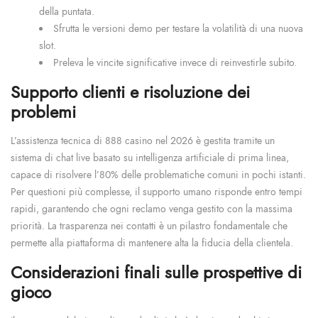
della puntata.
Sfrutta le versioni demo per testare la volatilità di una nuova
slot.
Preleva le vincite significative invece di reinvestirle subito.
Supporto clienti e risoluzione dei
problemi
L’assistenza tecnica di 888 casino nel 2026 è gestita tramite un
sistema di chat live basato su intelligenza artificiale di prima linea,
capace di risolvere l’80% delle problematiche comuni in pochi istanti.
Per questioni più complesse, il supporto umano risponde entro tempi
rapidi, garantendo che ogni reclamo venga gestito con la massima
priorità. La trasparenza nei contatti è un pilastro fondamentale che
permette alla piattaforma di mantenere alta la fiducia della clientela.
Considerazioni finali sulle prospettive di
gioco