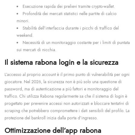
Esecuzione rapida dei prelievi tramite crypto-wallet.
Profondità dei mercati statistici nelle partite di calcio
minori.
Stabilità dell’interfaccia durante i picchi di traffico del
weekend.
Necessità di un monitoraggio costante per i limiti di puntata
sui mercati di nicchia.
Il sistema rabona login e la sicurezza
L’accesso al proprio account è il primo punto di vulnerabilità per ogni
giocatore. Nel 2026, la sicurezza non è più solo una questione di
password, ma di autenticazione a più fattori e monitoraggio del
traffico. Chi utilizza Rabona regolarmente sa che il sistema di login è
progettato per prevenire accessi non autorizzati e bloccare tentativi di
scraping che potrebbero compromettere i dati sensibili del profilo. La
protezione del bankroll inizia dalla porta d’ingresso.
Ottimizzazione dell’app rabona