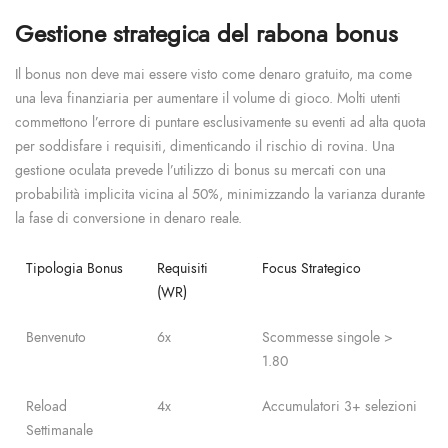
Gestione strategica del rabona bonus
Il bonus non deve mai essere visto come denaro gratuito, ma come
una leva finanziaria per aumentare il volume di gioco. Molti utenti
commettono l’errore di puntare esclusivamente su eventi ad alta quota
per soddisfare i requisiti, dimenticando il rischio di rovina. Una
gestione oculata prevede l’utilizzo di bonus su mercati con una
probabilità implicita vicina al 50%, minimizzando la varianza durante
la fase di conversione in denaro reale.
Tipologia Bonus
Requisiti
Focus Strategico
(WR)
Benvenuto
6x
Scommesse singole >
1.80
Reload
4x
Accumulatori 3+ selezioni
Settimanale