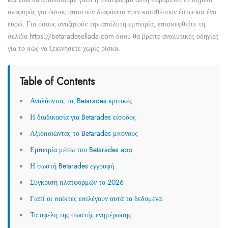
αναφοράς για όσους απαιτούν διαφάνεια πριν καταθέσουν έστω και ένα
ευρώ. Για όσους αναζητούν την απόλυτη εμπειρία, επισκεφθείτε τη
σελίδα
https://betaradesellada.com
όπου θα βρείτε αναλυτικές οδηγίες
για το πώς να ξεκινήσετε χωρίς ρίσκα.
Table of Contents
Αναλύοντας τις Betarades κριτικές
Η διαδικασία για Betarades είσοδος
Αξιοποιώντας το Betarades μπόνους
Εμπειρία μέσω του Betarades app
Η σωστή Betarades εγγραφή
Σύγκριση πλατφορμών το 2026
Γιατί οι παίκτες επιλέγουν αυτά τα δεδομένα
Τα οφέλη της σωστής ενημέρωσης