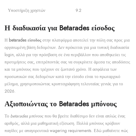
Υποστήριξη χρηστών
9.2
Η διαδικασία για Betarades είσοδος
Η
betarades είσοδος
στην πλατφόρμα αποτελεί την πύλη σας προς μια
οργανωμένη βάση δεδομένων. Δεν πρόκειται για μια τυπική διαδικασία
login, αλλά για την πρόσβαση σε ένα περιβάλλον που αποθηκεύει τις
προτιμήσεις σας, επιτρέποντάς σας να συγκρίνετε άμεσα τις αποδόσεις
και τα μπόνους που τρέχουν σε ζωντανό χρόνο. Η ασφάλεια των
προσωπικών σας δεδομένων κατά την είσοδο είναι το πρωταρχικό
μέλημα, χρησιμοποιώντας κρυπτογράφηση τελευταίας γενιάς για το
2026.
Αξιοποιώντας το Betarades μπόνους
Το
betarades μπόνους
που θα βρείτε διαθέσιμο δεν είναι απλώς ένας
αριθμός, αλλά μια μαθηματική εξίσωση. Πολλά μπόνους κρύβουν
παγίδες με απαγορευτικά wagering requirements. Εδώ μαθαίνετε πώς