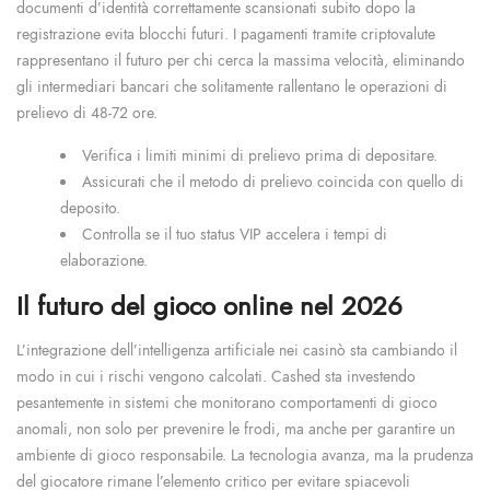
documenti d’identità correttamente scansionati subito dopo la
registrazione evita blocchi futuri. I pagamenti tramite criptovalute
rappresentano il futuro per chi cerca la massima velocità, eliminando
gli intermediari bancari che solitamente rallentano le operazioni di
prelievo di 48-72 ore.
Verifica i limiti minimi di prelievo prima di depositare.
Assicurati che il metodo di prelievo coincida con quello di
deposito.
Controlla se il tuo status VIP accelera i tempi di
elaborazione.
Il futuro del gioco online nel 2026
L’integrazione dell’intelligenza artificiale nei casinò sta cambiando il
modo in cui i rischi vengono calcolati. Cashed sta investendo
pesantemente in sistemi che monitorano comportamenti di gioco
anomali, non solo per prevenire le frodi, ma anche per garantire un
ambiente di gioco responsabile. La tecnologia avanza, ma la prudenza
del giocatore rimane l’elemento critico per evitare spiacevoli