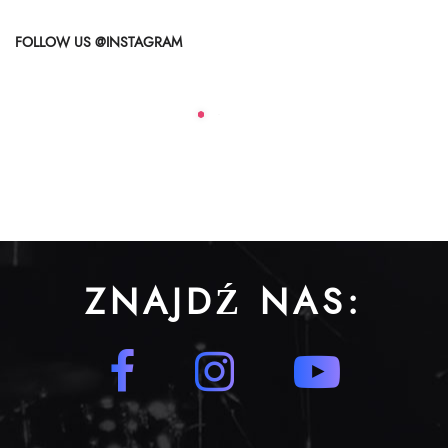
FOLLOW US @INSTAGRAM
Invalid Token [2]
ZNAJDŹ NAS:
KONTAKT