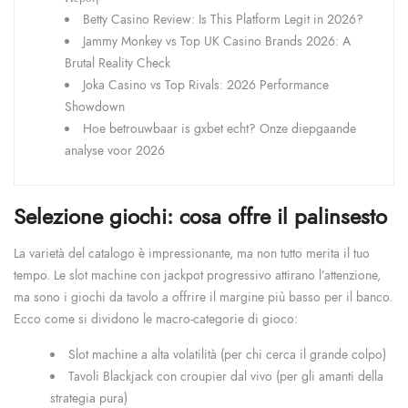
Betty Casino Review: Is This Platform Legit in 2026?
Jammy Monkey vs Top UK Casino Brands 2026: A
Brutal Reality Check
Joka Casino vs Top Rivals: 2026 Performance
Showdown
Hoe betrouwbaar is gxbet echt? Onze diepgaande
analyse voor 2026
Selezione giochi: cosa offre il palinsesto
La varietà del catalogo è impressionante, ma non tutto merita il tuo
tempo. Le slot machine con jackpot progressivo attirano l’attenzione,
ma sono i giochi da tavolo a offrire il margine più basso per il banco.
Ecco come si dividono le macro-categorie di gioco:
Slot machine a alta volatilità (per chi cerca il grande colpo)
Tavoli Blackjack con croupier dal vivo (per gli amanti della
strategia pura)