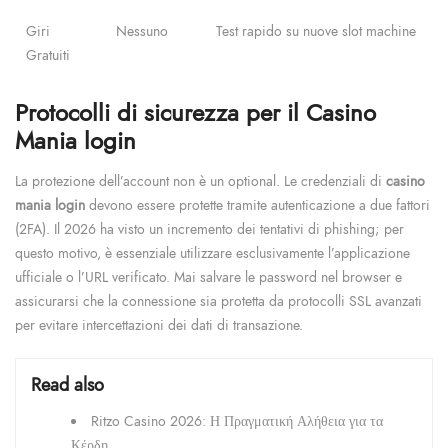
Giri
Nessuno
Test rapido su nuove slot machine
Gratuiti
Protocolli di sicurezza per il Casino
Mania login
La protezione dell’account non è un optional. Le credenziali di
casino
mania login
devono essere protette tramite autenticazione a due fattori
(2FA). Il 2026 ha visto un incremento dei tentativi di phishing; per
questo motivo, è essenziale utilizzare esclusivamente l’applicazione
ufficiale o l’URL verificato. Mai salvare le password nel browser e
assicurarsi che la connessione sia protetta da protocolli SSL avanzati
per evitare intercettazioni dei dati di transazione.
Read also
Ritzo Casino 2026: Η Πραγματική Αλήθεια για τα
Κέρδη