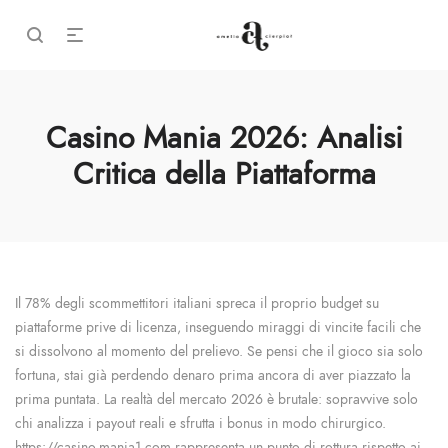
Casino Mania 2026: Analisi
Critica della Piattaforma
Il 78% degli scommettitori italiani spreca il proprio budget su
piattaforme prive di licenza, inseguendo miraggi di vincite facili che
si dissolvono al momento del prelievo. Se pensi che il gioco sia solo
fortuna, stai già perdendo denaro prima ancora di aver piazzato la
prima puntata. La realtà del mercato 2026 è brutale: sopravvive solo
chi analizza i payout reali e sfrutta i bonus in modo chirurgico.
https://casino-mania1.com
rappresenta un punto di rottura rispetto ai