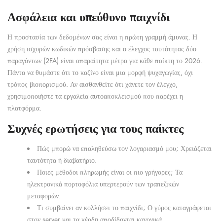
Ασφάλεια και υπεύθυνο παιχνίδι
Η προστασία των δεδομένων σας είναι η πρώτη γραμμή άμυνας. Η
χρήση ισχυρών κωδικών πρόσβασης και ο έλεγχος ταυτότητας δύο
παραγόντων (2FA) είναι απαραίτητα μέτρα για κάθε παίκτη το 2026.
Πάντα να θυμάστε ότι το καζίνο είναι μια μορφή ψυχαγωγίας, όχι
τρόπος βιοπορισμού. Αν αισθανθείτε ότι χάνετε τον έλεγχο,
χρησιμοποιήστε τα εργαλεία αυτοαποκλεισμού που παρέχει η
πλατφόρμα.
Συχνές ερωτήσεις για τους παίκτες
Πώς μπορώ να επαληθεύσω τον λογαριασμό μου; Χρειάζεται
ταυτότητα ή διαβατήριο.
Ποιες μέθοδοι πληρωμής είναι οι πιο γρήγορες; Τα
ηλεκτρονικά πορτοφόλια υπερτερούν των τραπεζικών
μεταφορών.
Τι συμβαίνει αν κολλήσει το παιχνίδι; Ο γύρος καταγράφεται
στον server και τα κέρδη αποδίδονται κανονικά.