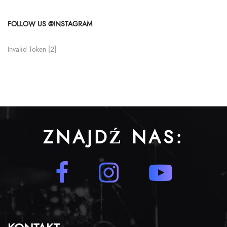
FOLLOW US @INSTAGRAM
Invalid Token [2]
ZNAJDŹ NAS: