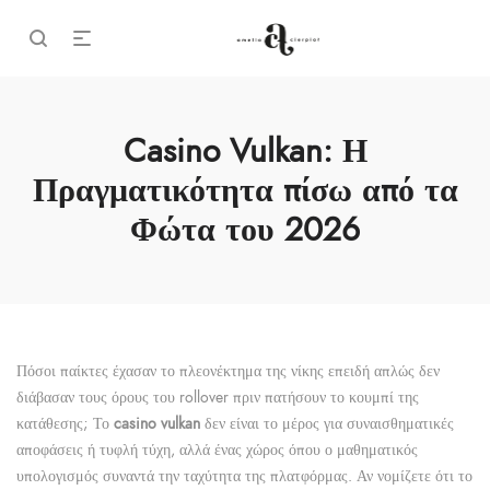
Casino Vulkan: Η
Πραγματικότητα πίσω από τα
Φώτα του 2026
Πόσοι παίκτες έχασαν το πλεονέκτημα της νίκης επειδή απλώς δεν
διάβασαν τους όρους του rollover πριν πατήσουν το κουμπί της
κατάθεσης; Το
casino vulkan
δεν είναι το μέρος για συναισθηματικές
αποφάσεις ή τυφλή τύχη, αλλά ένας χώρος όπου ο μαθηματικός
υπολογισμός συναντά την ταχύτητα της πλατφόρμας. Αν νομίζετε ότι το