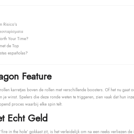
n Risico’s
πονταρίσματα
Worth Your Time?
 met de Top
stas españolas?
agon Feature
rollen karretjes boven de rollen met verschillende boosters. Of het nu gaat 
n je winst. Spelers die deze ronde weten te triggeren, zien vaak dat hun inze
pend proces waarbij elke spin telt.
et Echt Geld
ire in the hole’ gokkast zit, is het verleidelijk om na een reeks verliezen de i