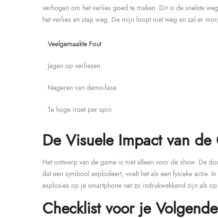
verhogen om het verlies goed te maken. Dit is de snelste weg n
het verlies en stap weg. De mijn loopt niet weg en zal er mo
Veelgemaakte Fout
Jagen op verliezen
Negeren van demo-fase
Te hoge inzet per spin
De Visuele Impact van de
Het ontwerp van de game is niet alleen voor de show. De donke
dat een symbool explodeert, voelt het als een fysieke actie.
explosies op je smartphone net zo indrukwekkend zijn als op e
Checklist voor je Volgende