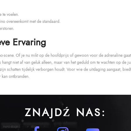
 te voelen.
sino overeenkomt met de standaard.
erstoren.
eve Ervaring
ino-scene. Of je nu mikt op de hoofdprijs of gewoon voor de adrenaline gaat
 hangt niet af van geluk alleen, maar van het geduld om te wachten op de ju
jn schatten tijdelijk verborgen houdt. Voor wie de uitdaging aangaat, bied
w kan ontbranden.
ZNAJDŹ NAS: