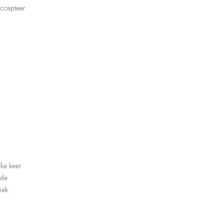
accepteer
lke keer
 de
iek.