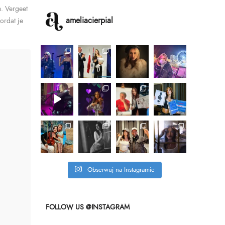
. Vergeet
ameliacierpial
ordat je
Obserwuj na Instagramie
FOLLOW US @INSTAGRAM