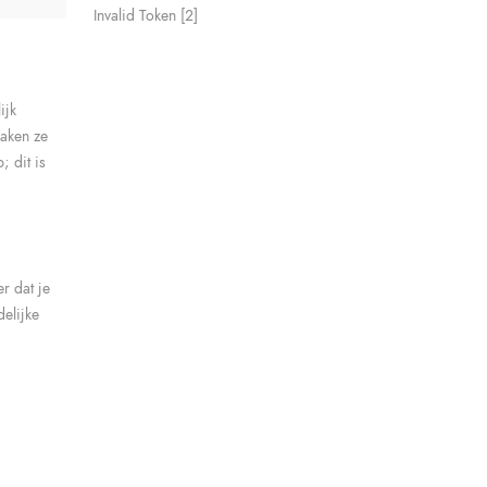
Invalid Token [2]
ijk
maken ze
; dit is
er dat je
delijke