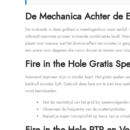
De Mechanica Achter de E
De wiskunde in deze gokkast is meedogenloos maar eerlijk. In 
uitbreidt naarmate je meer winnende combinaties landt. Wan
plaats voor nieuwe, wat het domino-effect van winsten in gang
een arena voor degenen die risico durven te nemen voor max
Fire in the Hole Gratis Spe
Niemand stapt een mijn in zonder kaart. Het gratis spelen van 
bankroll eronder lijdt. Gebruik deze fase om te zien hoe vaa
winst beïnvloeden.
Test de reactietijd van het grid bij opeenvolgende 
Observeer de frequentie van de scattersymbolen.
Bepaal je eigen risicoprofiel op basis van je virtue
Fire in the Hole RTP en Vola