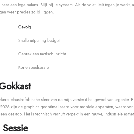
aar een lege balans. Blijf bij je systeem. Als de volatiliteit tegen je werkt, 
rgen weer precies zo bijliggen.
Gevolg
Snelle uitputting budget
Gebrek aan tactisch inzicht
Korte speelsessie
 Gokkast
re, claustrofobische sfeer van de mijn versterkt het gevoel van urgentie. E
 In 2026 zijn de graphics geoptimaliseerd voor mobiele apparaten, waardoor
en desktop. Het is technisch vernuft verpakt in een rauwe, industriële esthet
 Sessie