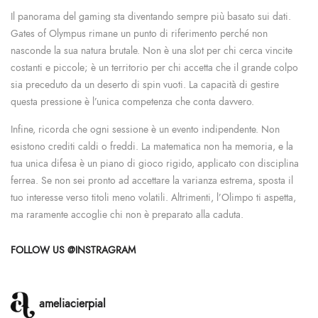
Il panorama del gaming sta diventando sempre più basato sui dati.
Gates of Olympus rimane un punto di riferimento perché non
nasconde la sua natura brutale. Non è una slot per chi cerca vincite
costanti e piccole; è un territorio per chi accetta che il grande colpo
sia preceduto da un deserto di spin vuoti. La capacità di gestire
questa pressione è l’unica competenza che conta davvero.
Infine, ricorda che ogni sessione è un evento indipendente. Non
esistono crediti caldi o freddi. La matematica non ha memoria, e la
tua unica difesa è un piano di gioco rigido, applicato con disciplina
ferrea. Se non sei pronto ad accettare la varianza estrema, sposta il
tuo interesse verso titoli meno volatili. Altrimenti, l’Olimpo ti aspetta,
ma raramente accoglie chi non è preparato alla caduta.
FOLLOW US @INSTRAGRAM
ameliacierpial