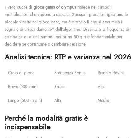
Il vero cuore di
gioca gates of olympus
risiede nei simboli
moltiplicatori che cadono a cascata. Spesso i giocatori ignorano le
piccole vincite nel gioco base, ma è proprio lì che si accumula il
segnale di „riscaldamento” dell’algoritmo. Osservare la frequenza di
comparsa di questi simboli nei primi 50 giri è fondamentale per
decidere se continuare o cambiare sessione.
Analisi tecnica: RTP e varianza nel 2026
Ciclo di gioco
Frequenza Bonus
Rischio Rovina
Breve (100 spin)
Bassa
Alto
Lungo (500+ spin)
Alta
Medio
Perché la modalità gratis è
indispensabile