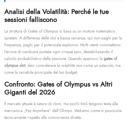
Analisi della Volatilità: Perché le tue
sessioni falliscono
La struttura di Gates of Olympus si basa su un motore matematico
spietato. A differenza delle slot a bassa varianza, qui non paghi per la
frequenza, paghi per il potenziale esplosivo. Molti utenti commettono
l’errore di cambiare puntata ogni cinque spin, destabilizzando il
calcolo probabilistico della sessione. Quando approcci la
gates of
olympus slot
, devi considerare la volatilità non come un ostacolo, ma
come la variabile principale del tuo budget.
Confronto: Gates of Olympus vs Altri
Giganti del 2026
Il mercato attuale è saturo di cloni, ma pochi titoli tengono testa alla
meccanica „Pay Anywhere” dell’Olimpo. Vediamo come si posiziona
tecnicamente rispetto alla concorrenza diretta.