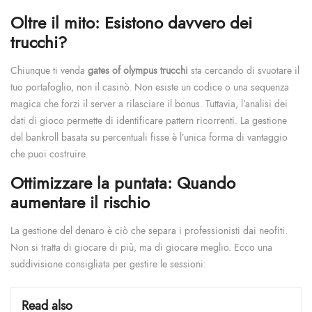
Oltre il mito: Esistono davvero dei
trucchi?
Chiunque ti venda
gates of olympus trucchi
sta cercando di svuotare il
tuo portafoglio, non il casinò. Non esiste un codice o una sequenza
magica che forzi il server a rilasciare il bonus. Tuttavia, l’analisi dei
dati di gioco permette di identificare pattern ricorrenti. La gestione
del bankroll basata su percentuali fisse è l’unica forma di vantaggio
che puoi costruire.
Ottimizzare la puntata: Quando
aumentare il rischio
La gestione del denaro è ciò che separa i professionisti dai neofiti.
Non si tratta di giocare di più, ma di giocare meglio. Ecco una
suddivisione consigliata per gestire le sessioni:
Read also