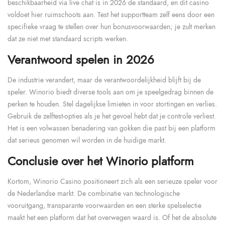
beschikbaarheid via live chat is in 2026 de standaard, en dit casino
voldoet hier ruimschoots aan. Test het supportteam zelf eens door een
specifieke vraag te stellen over hun bonusvoorwaarden; je zult merken
dat ze niet met standaard scripts werken.
Verantwoord spelen in 2026
De industrie verandert, maar de verantwoordelijkheid blijft bij de
speler. Winorio biedt diverse tools aan om je speelgedrag binnen de
perken te houden. Stel dagelijkse limieten in voor stortingen en verlies.
Gebruik de zelftest-opties als je het gevoel hebt dat je controle verliest.
Het is een volwassen benadering van gokken die past bij een platform
dat serieus genomen wil worden in de huidige markt.
Conclusie over het Winorio platform
Kortom, Winorio Casino positioneert zich als een serieuze speler voor
de Nederlandse markt. De combinatie van technologische
vooruitgang, transparante voorwaarden en een sterke spelselectie
maakt het een platform dat het overwegen waard is. Of het de absolute