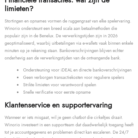
limieten?
Stortingen en opnames vormen de ruggengraat van elke spelervaring.
Winorio ondersteunt een breed scala aan betaalmethoden die
populair zijn in de Benelux. De verwerkingstijden zijn in 2026
geoptimaliseerd, waarbij uitbetalingen via e-wallets vaak binnen enkele
minuten op je rekening staan. Bankoverschrijvingen blijven echter
onderhevig aan de verwerkingstijden van de ontvangende bank.
Ondersteuning voor iDEAL en directe bankoverschrijvingen
Geen verborgen transactiekosten voor reguliere spelers
Strikte limieten voor verantwoord spelen
Snelle verificatie voor eerste opname
Klantenservice en supportervaring
Wanneer er iets misgaat, wil je geen chatbot die cirkeltjes draait.
Winorio investeert in een supportteam dat daadwerkelijk toegang heeft
tot je accountgegevens en problemen direct kan escaleren. De 24/7