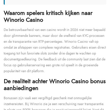
Waarom spelers kritisch kijken naar
Winorio Casino
De betrouwbaarheid van een casino wordt in 2026 niet meer bepaald
door glimmende banners, maar door de snelheid van KYC-processen
en de transparantie van RTP-percentages. Winorio Casino valt op
omdat ze afstappen van complexe registraties. Gebruikers eisen direct
toegang tot hun favoriete slots zonder drie dagen te wachten op
documentgoedkeuring. De feedback uit de community laat zien dat de
focus op gebruikerservaring een grote rol speelt in de groeiende
populariteit van dit platform.
De realiteit achter Winorio Casino bonus
aanbiedingen
Bonussen zijn vaak een vergiftigd geschenk met onmogelijke
inzetvereisten. Bij Winorio zie je een verschuiving naar transparantie.
In plaats van 500% bonussen die je nooit vrijgespeeld krijgt, kiest dit