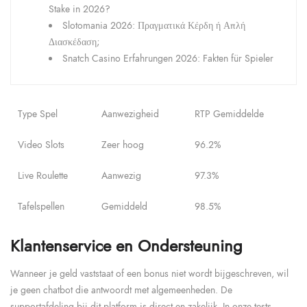
Stake in 2026?
Slotomania 2026: Πραγματικά Κέρδη ή Απλή
Διασκέδαση;
Snatch Casino Erfahrungen 2026: Fakten für Spieler
Type Spel
Aanwezigheid
RTP Gemiddelde
Video Slots
Zeer hoog
96.2%
Live Roulette
Aanwezig
97.3%
Tafelspellen
Gemiddeld
98.5%
Klantenservice en Ondersteuning
Wanneer je geld vaststaat of een bonus niet wordt bijgeschreven, wil
je geen chatbot die antwoordt met algemeenheden. De
supportafdeling bij dit platform is direct en zakelijk. In onze tests