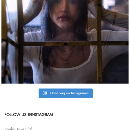
Obserwuj na Instagramie
FOLLOW US @INSTAGRAM
Invalid Token [2]