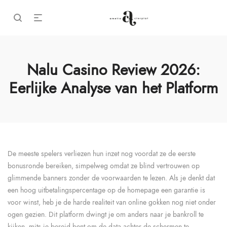
Nalu Casino Review 2026:
Eerlijke Analyse van het Platform
De meeste spelers verliezen hun inzet nog voordat ze de eerste
bonusronde bereiken, simpelweg omdat ze blind vertrouwen op
glimmende banners zonder de voorwaarden te lezen. Als je denkt dat
een hoog uitbetalingspercentage op de homepage een garantie is
voor winst, heb je de harde realiteit van online gokken nog niet onder
ogen gezien. Dit platform dwingt je om anders naar je bankroll te
kijken, mits je bereid bent om de data achter de schermen te