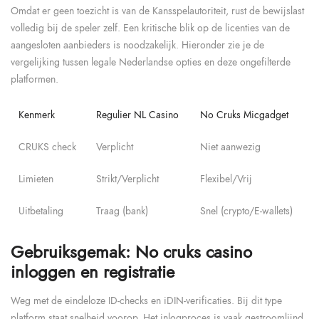
Omdat er geen toezicht is van de Kansspelautoriteit, rust de bewijslast
volledig bij de speler zelf. Een kritische blik op de licenties van de
aangesloten aanbieders is noodzakelijk. Hieronder zie je de
vergelijking tussen legale Nederlandse opties en deze ongefilterde
platformen.
Kenmerk
Regulier NL Casino
No Cruks Micgadget
CRUKS check
Verplicht
Niet aanwezig
Limieten
Strikt/Verplicht
Flexibel/Vrij
Uitbetaling
Traag (bank)
Snel (crypto/E-wallets)
Gebruiksgemak: No cruks casino
inloggen en registratie
Weg met de eindeloze ID-checks en iDIN-verificaties. Bij dit type
platform staat snelheid voorop. Het inlogproces is vaak gestroomlijnd