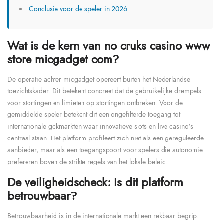
Conclusie voor de speler in 2026
Wat is de kern van no cruks casino www
store micgadget com?
De operatie achter micgadget opereert buiten het Nederlandse
toezichtskader. Dit betekent concreet dat de gebruikelijke drempels
voor stortingen en limieten op stortingen ontbreken. Voor de
gemiddelde speler betekent dit een ongefilterde toegang tot
internationale gokmarkten waar innovatieve slots en live casino’s
centraal staan. Het platform profileert zich niet als een gereguleerde
aanbieder, maar als een toegangspoort voor spelers die autonomie
prefereren boven de strikte regels van het lokale beleid.
De veiligheidscheck: Is dit platform
betrouwbaar?
Betrouwbaarheid is in de internationale markt een rekbaar begrip.