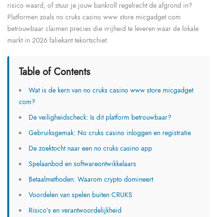
risico waard, of stuur je jouw bankroll regelrecht de afgrond in?
Platformen zoals
no cruks casino www store micgadget com
betrouwbaar
claimen precies die vrijheid te leveren waar de lokale
markt in 2026 faliekant tekortschiet.
Table of Contents
Wat is de kern van no cruks casino www store micgadget
com?
De veiligheidscheck: Is dit platform betrouwbaar?
Gebruiksgemak: No cruks casino inloggen en registratie
De zoektocht naar een no cruks casino app
Spelaanbod en softwareontwikkelaars
Betaalmethoden: Waarom crypto domineert
Voordelen van spelen buiten CRUKS
Risico’s en verantwoordelijkheid