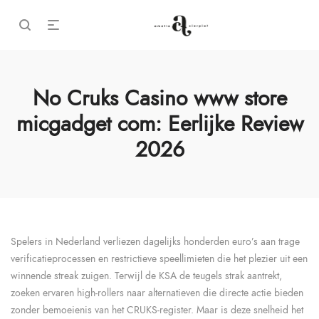
No Cruks Casino www store
micgadget com: Eerlijke Review
2026
Spelers in Nederland verliezen dagelijks honderden euro’s aan trage
verificatieprocessen en restrictieve speellimieten die het plezier uit een
winnende streak zuigen. Terwijl de KSA de teugels strak aantrekt,
zoeken ervaren high-rollers naar alternatieven die directe actie bieden
zonder bemoeienis van het CRUKS-register. Maar is deze snelheid het