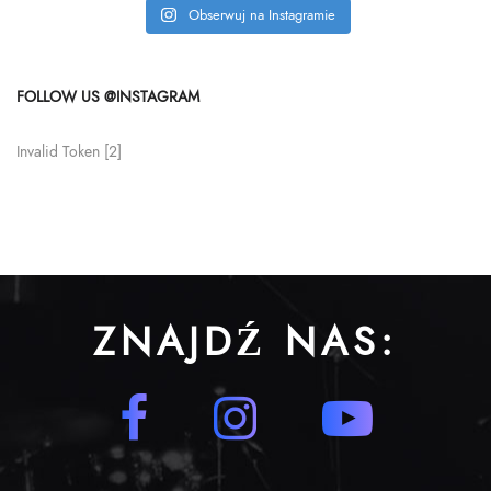
Obserwuj na Instagramie
FOLLOW US @INSTAGRAM
Invalid Token [2]
ZNAJDŹ NAS: