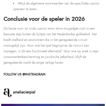
Altijd de algemene voorwaarden van de specifieke casino-
operator te lezen.
Conclusie voor de speler in 2026
De keuze voor no cruks casino www store micgadget com is een
bewuste stap buiten de lijntjes van het Nederlandse gokbeleid. Het
biedt snelheid en anonimiteit die in het gereguleerde circuit
onmogelijk zijn. Voor wie het spel begrijpt en de risico’s kan
managen, is dit een functioneel alternatief. Voor wie op zoek is naar
consumentenbescherming en juridische zekerheid, blijft de
gereguleerde markt de enige veilige haven.
FOLLOW US @INSTRAGRAM
ameliacierpial