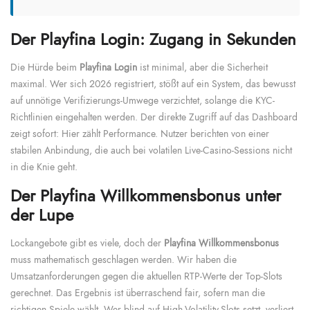
Der Playfina Login: Zugang in Sekunden
Die Hürde beim
Playfina Login
ist minimal, aber die Sicherheit
maximal. Wer sich 2026 registriert, stößt auf ein System, das bewusst
auf unnötige Verifizierungs-Umwege verzichtet, solange die KYC-
Richtlinien eingehalten werden. Der direkte Zugriff auf das Dashboard
zeigt sofort: Hier zählt Performance. Nutzer berichten von einer
stabilen Anbindung, die auch bei volatilen Live-Casino-Sessions nicht
in die Knie geht.
Der Playfina Willkommensbonus unter
der Lupe
Lockangebote gibt es viele, doch der
Playfina Willkommensbonus
muss mathematisch geschlagen werden. Wir haben die
Umsatzanforderungen gegen die aktuellen RTP-Werte der Top-Slots
gerechnet. Das Ergebnis ist überraschend fair, sofern man die
richtigen Spiele wählt. Wer blind auf High-Volatility-Slots setzt, verliert