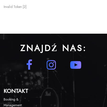
Invalid Token [2]
ZNAJDŹ NAS:
KONTAKT
Booking &
Management: