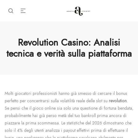
Revolution Casino: Analisi
tecnica e verità sulla piattaforma
Molti giocatori professionisti hanno già smesso di cercare il bonus
perfetto per concentrarsi sulla volatilità reale delle slot su
revolution
.
Se pensi che il gioco online sia solo una questione di fortuna bendata,
probabilmente hai già perso metà del tuo bankroll prima ancora di
piazzare la prima scommessa. Le statistiche del 2026 dimostrano che
solo il 4% degli utenti analizza i payout effettivi prima di effettuare il
login, una negligenza che le piattaforme cavalcano abilmente per