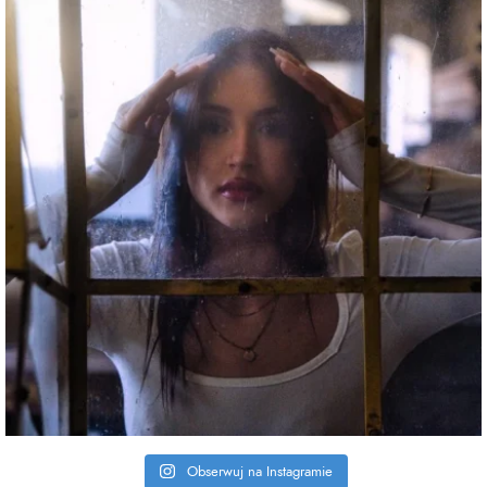
Obserwuj na Instagramie