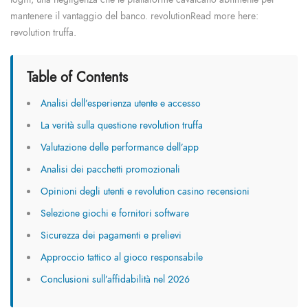
mantenere il vantaggio del banco. revolutionRead more here:
revolution truffa
.
Table of Contents
Analisi dell’esperienza utente e accesso
La verità sulla questione revolution truffa
Valutazione delle performance dell’app
Analisi dei pacchetti promozionali
Opinioni degli utenti e revolution casino recensioni
Selezione giochi e fornitori software
Sicurezza dei pagamenti e prelievi
Approccio tattico al gioco responsabile
Conclusioni sull’affidabilità nel 2026