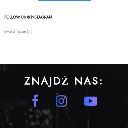
FOLLOW US @INSTAGRAM
Invalid Token [2]
ZNAJDŹ NAS: