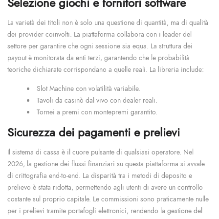
Selezione giochi e fornitori software
La varietà dei titoli non è solo una questione di quantità, ma di qualità
dei provider coinvolti. La piattaforma collabora con i leader del
settore per garantire che ogni sessione sia equa. La struttura dei
payout è monitorata da enti terzi, garantendo che le probabilità
teoriche dichiarate corrispondano a quelle reali. La libreria include:
Slot Machine con volatilità variabile.
Tavoli da casinò dal vivo con dealer reali.
Tornei a premi con montepremi garantito.
Sicurezza dei pagamenti e prelievi
Il sistema di cassa è il cuore pulsante di qualsiasi operatore. Nel
2026, la gestione dei flussi finanziari su questa piattaforma si avvale
di crittografia end-to-end. La disparità tra i metodi di deposito e
prelievo è stata ridotta, permettendo agli utenti di avere un controllo
costante sul proprio capitale. Le commissioni sono praticamente nulle
per i prelievi tramite portafogli elettronici, rendendo la gestione del