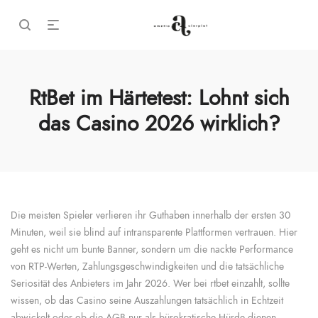
RtBet im Härtetest: Lohnt sich
das Casino 2026 wirklich?
Die meisten Spieler verlieren ihr Guthaben innerhalb der ersten 30
Minuten, weil sie blind auf intransparente Plattformen vertrauen. Hier
geht es nicht um bunte Banner, sondern um die nackte Performance
von RTP-Werten, Zahlungsgeschwindigkeiten und die tatsächliche
Seriosität des Anbieters im Jahr 2026. Wer bei
rtbet
einzahlt, sollte
wissen, ob das Casino seine Auszahlungen tatsächlich in Echtzeit
abwickelt oder ob die AGB nur als bürokratische Hürde dienen.