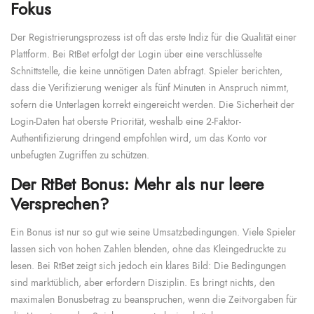
Fokus
Der Registrierungsprozess ist oft das erste Indiz für die Qualität einer
Plattform. Bei RtBet erfolgt der Login über eine verschlüsselte
Schnittstelle, die keine unnötigen Daten abfragt. Spieler berichten,
dass die Verifizierung weniger als fünf Minuten in Anspruch nimmt,
sofern die Unterlagen korrekt eingereicht werden. Die Sicherheit der
Login-Daten hat oberste Priorität, weshalb eine 2-Faktor-
Authentifizierung dringend empfohlen wird, um das Konto vor
unbefugten Zugriffen zu schützen.
Der RtBet Bonus: Mehr als nur leere
Versprechen?
Ein Bonus ist nur so gut wie seine Umsatzbedingungen. Viele Spieler
lassen sich von hohen Zahlen blenden, ohne das Kleingedruckte zu
lesen. Bei RtBet zeigt sich jedoch ein klares Bild: Die Bedingungen
sind marktüblich, aber erfordern Disziplin. Es bringt nichts, den
maximalen Bonusbetrag zu beanspruchen, wenn die Zeitvorgaben für