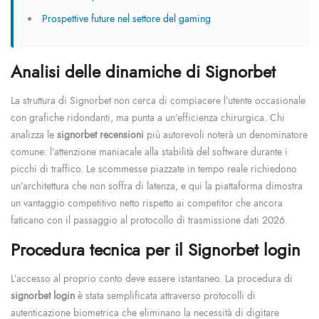
Prospettive future nel settore del gaming
Analisi delle dinamiche di Signorbet
La struttura di Signorbet non cerca di compiacere l’utente occasionale
con grafiche ridondanti, ma punta a un’efficienza chirurgica. Chi
analizza le
signorbet recensioni
più autorevoli noterà un denominatore
comune: l’attenzione maniacale alla stabilità del software durante i
picchi di traffico. Le scommesse piazzate in tempo reale richiedono
un’architettura che non soffra di latenza, e qui la piattaforma dimostra
un vantaggio competitivo netto rispetto ai competitor che ancora
faticano con il passaggio al protocollo di trasmissione dati 2026.
Procedura tecnica per il Signorbet login
L’accesso al proprio conto deve essere istantaneo. La procedura di
signorbet login
è stata semplificata attraverso protocolli di
autenticazione biometrica che eliminano la necessità di digitare