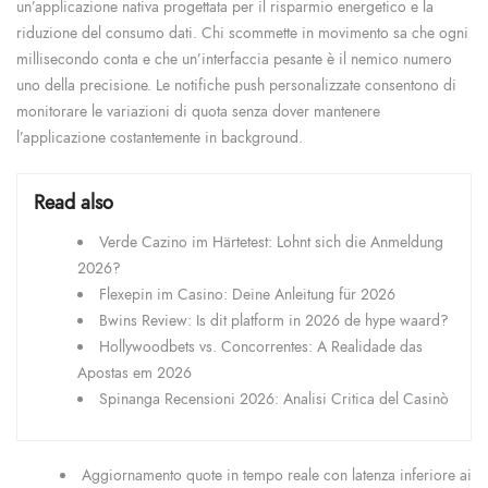
un’applicazione nativa progettata per il risparmio energetico e la
riduzione del consumo dati. Chi scommette in movimento sa che ogni
millisecondo conta e che un’interfaccia pesante è il nemico numero
uno della precisione. Le notifiche push personalizzate consentono di
monitorare le variazioni di quota senza dover mantenere
l’applicazione costantemente in background.
Read also
Verde Cazino im Härtetest: Lohnt sich die Anmeldung
2026?
Flexepin im Casino: Deine Anleitung für 2026
Bwins Review: Is dit platform in 2026 de hype waard?
Hollywoodbets vs. Concorrentes: A Realidade das
Apostas em 2026
Spinanga Recensioni 2026: Analisi Critica del Casinò
Aggiornamento quote in tempo reale con latenza inferiore ai