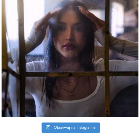
Obserwuj na Instagramie