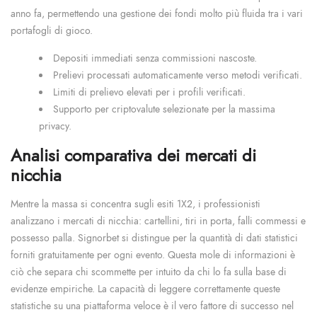
anno fa, permettendo una gestione dei fondi molto più fluida tra i vari
portafogli di gioco.
Depositi immediati senza commissioni nascoste.
Prelievi processati automaticamente verso metodi verificati.
Limiti di prelievo elevati per i profili verificati.
Supporto per criptovalute selezionate per la massima
privacy.
Analisi comparativa dei mercati di
nicchia
Mentre la massa si concentra sugli esiti 1X2, i professionisti
analizzano i mercati di nicchia: cartellini, tiri in porta, falli commessi e
possesso palla. Signorbet si distingue per la quantità di dati statistici
forniti gratuitamente per ogni evento. Questa mole di informazioni è
ciò che separa chi scommette per intuito da chi lo fa sulla base di
evidenze empiriche. La capacità di leggere correttamente queste
statistiche su una piattaforma veloce è il vero fattore di successo nel