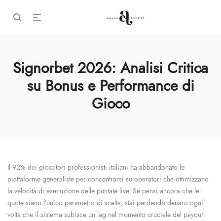
Signorbet 2026: Analisi Critica
su Bonus e Performance di
Gioco
Il 92% dei giocatori professionisti italiani ha abbandonato le
piattaforme generaliste per concentrarsi su operatori che ottimizzano
la velocità di esecuzione delle puntate live. Se pensi ancora che le
quote siano l’unico parametro di scelta, stai perdendo denaro ogni
volta che il sistema subisce un lag nel momento cruciale del payout.