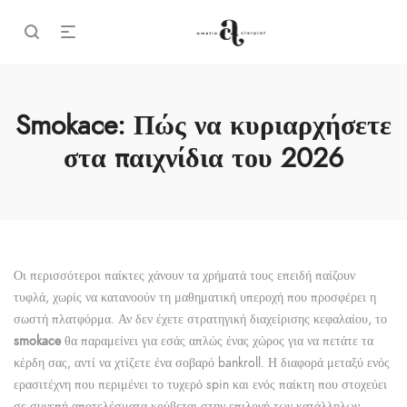
Smokace: Πώς να κυριαρχήσετε
στα παιχνίδια του 2026
Οι περισσότεροι παίκτες χάνουν τα χρήματά τους επειδή παίζουν
τυφλά, χωρίς να κατανοούν τη μαθηματική υπεροχή που προσφέρει η
σωστή πλατφόρμα. Αν δεν έχετε στρατηγική διαχείρισης κεφαλαίου, το
smokace
θα παραμείνει για εσάς απλώς ένας χώρος για να πετάτε τα
κέρδη σας, αντί να χτίζετε ένα σοβαρό bankroll. Η διαφορά μεταξύ ενός
ερασιτέχνη που περιμένει το τυχερό spin και ενός παίκτη που στοχεύει
σε συνεπή αποτελέσματα κρύβεται στην επιλογή των κατάλληλων