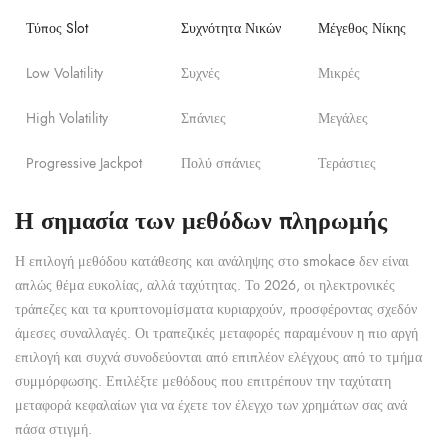
Τύπος Slot
Συχνότητα Νικών
Μέγεθος Νίκης
Low Volatility
Συχνές
Μικρές
High Volatility
Σπάνιες
Μεγάλες
Progressive Jackpot
Πολύ σπάνιες
Τεράστιες
Η σημασία των μεθόδων πληρωμής
Η επιλογή μεθόδου κατάθεσης και ανάληψης στο smokace δεν είναι
απλώς θέμα ευκολίας, αλλά ταχύτητας. Το 2026, οι ηλεκτρονικές
τράπεζες και τα κρυπτονομίσματα κυριαρχούν, προσφέροντας σχεδόν
άμεσες συναλλαγές. Οι τραπεζικές μεταφορές παραμένουν η πιο αργή
επιλογή και συχνά συνοδεύονται από επιπλέον ελέγχους από το τμήμα
συμμόρφωσης. Επιλέξτε μεθόδους που επιτρέπουν την ταχύτατη
μεταφορά κεφαλαίων για να έχετε τον έλεγχο των χρημάτων σας ανά
πάσα στιγμή.