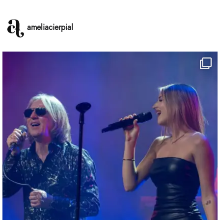
ameliacierpial