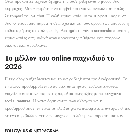
Όταν προκύπτει τεχνικό ζήτημα, η υποστήριξη είναι ο μόνος σας
σύμμαχος. Μην περιμένετε να συμβεί κάτι για να ανακαλύψετε πώς
λειτουργεί το live chat. Η καλή επικοινωνία με το support μπορεί να
σας γλιτώσει από παρεξηγήσεις σχετικά με τους όρους των μπόνους ή
καθυστερήσεις στις πληρωμές. Διατηρήστε πάντα screenshots από τις
επικοινωνίες σας, ειδικά όταν πρόκειται για θέματα που αφορούν
οικονομικές συναλλαγές.
Το μέλλον του online παιχνιδιού το
2026
Η τεχνολογία εξελίσσεται και το παιχνίδι γίνεται πιο διαδραστικό. Το
smokace προσαρμόζεται στις νέες απαιτήσεις, ενσωματώνοντας
παιχνίδια που συνδυάζουν τις παραδοσιακές αξίες με τα σύγχρονα
social features. Η κατανόηση αυτών των αλλαγών και η
προσαρμοστικότητα είναι τα κλειδιά για να παραμείνετε ανταγωνιστικοί
σε ένα περιβάλλον που δεν συγχωρεί τα λάθη των απροετοίμαστων.
FOLLOW US @INSTRAGRAM