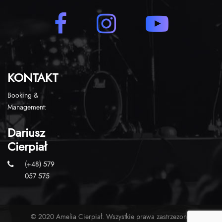
KONTAKT
Booking &
Management:
Dariusz
Cierpiał
(+48) 579
057 575
© 2020 Amelia Cierpiał. Wszystkie prawa zastrzezone.