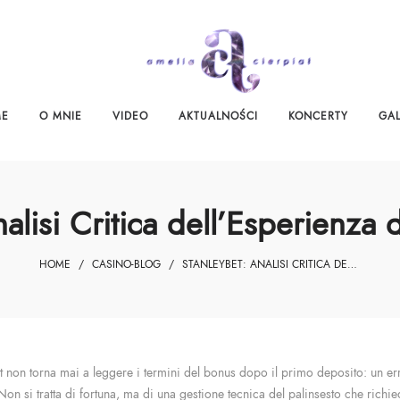
E
O MNIE
VIDEO
AKTUALNOŚCI
KONCERTY
GAL
nalisi Critica dell’Esperienza
HOME
/
CASINO-BLOG
/
STANLEYBET: ANALISI CRITICA DELL’ESPERIENZA DI GIOCO 2026
et non torna mai a leggere i termini del bonus dopo il primo deposito: un err
Non si tratta di fortuna, ma di una gestione tecnica del palinsesto che richi