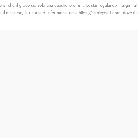
si che il gioco sia solo una questione di intuito, stai regalando margini a
 il massimo, la risorsa di riferimento resta
https://stanleybet1.com
, dove è 