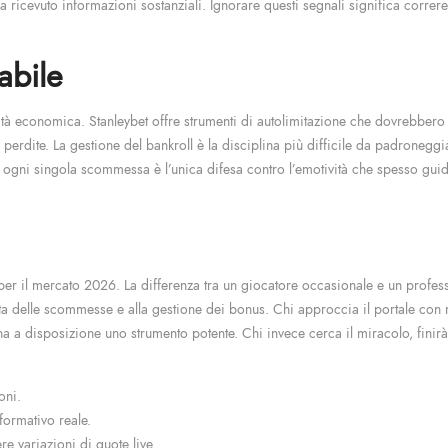
a ricevuto informazioni sostanziali. Ignorare questi segnali significa correr
abile
sità economica. Stanleybet offre strumenti di autolimitazione che dovrebbero
perdite. La gestione del bankroll è la disciplina più difficile da padroneggi
 ogni singola scommessa è l’unica difesa contro l’emotività che spesso guida
er il mercato 2026. La differenza tra un giocatore occasionale e un profess
elta delle scommesse e alla gestione dei bonus. Chi approccia il portale con
 ha a disposizione uno strumento potente. Chi invece cerca il miracolo, finirà
oni.
formativo reale.
re variazioni di quote live.