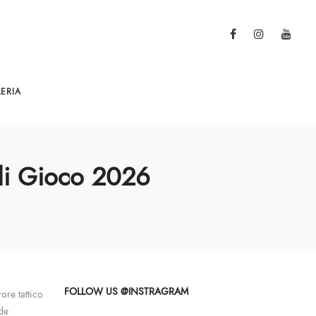
ERIA
 di Gioco 2026
FOLLOW US @INSTRAGRAM
ore tattico
ede