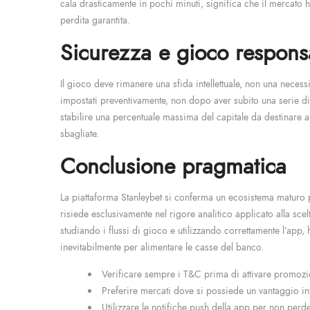
cala drasticamente in pochi minuti, significa che il mercato h
perdita garantita.
Sicurezza e gioco respons
Il gioco deve rimanere una sfida intellettuale, non una neces
impostati preventivamente, non dopo aver subito una serie di 
stabilire una percentuale massima del capitale da destinare a
sbagliate.
Conclusione pragmatica
La piattaforma Stanleybet si conferma un ecosistema maturo p
risiede esclusivamente nel rigore analitico applicato alla sc
studiando i flussi di gioco e utilizzando correttamente l’app,
inevitabilmente per alimentare le casse del banco.
Verificare sempre i T&C prima di attivare promozi
Preferire mercati dove si possiede un vantaggio in
Utilizzare le notifiche push della app per non perde