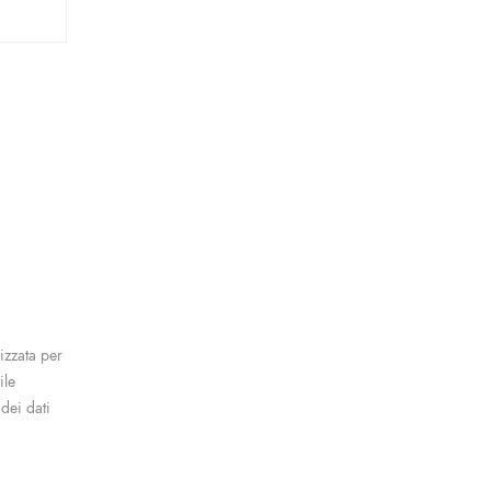
izzata per
ile
dei dati