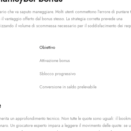
rio che va saputo maneggiare. Molti utenti commettono l’errore di puntare t
il vantaggio offerto dal bonus stesso. La strategia corretta prevede una
izzando il volume di scommessa necessario per il soddisfacimento dei requ
Obiettivo
Attivazione bonus
Sblocco progressivo
Conversione in saldo prelevabile
e
 merita un approfondimento tecnico. Non tutte le quote sono uguali: il book
enaro. Un giocatore esperto impara a leggere il movimento delle quote: se 