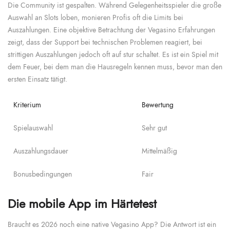
Die Community ist gespalten. Während Gelegenheitsspieler die große
Auswahl an Slots loben, monieren Profis oft die Limits bei
Auszahlungen. Eine objektive Betrachtung der Vegasino Erfahrungen
zeigt, dass der Support bei technischen Problemen reagiert, bei
strittigen Auszahlungen jedoch oft auf stur schaltet. Es ist ein Spiel mit
dem Feuer, bei dem man die Hausregeln kennen muss, bevor man den
ersten Einsatz tätigt.
Kriterium
Bewertung
Spielauswahl
Sehr gut
Auszahlungsdauer
Mittelmäßig
Bonusbedingungen
Fair
Die mobile App im Härtetest
Braucht es 2026 noch eine native Vegasino App? Die Antwort ist ein