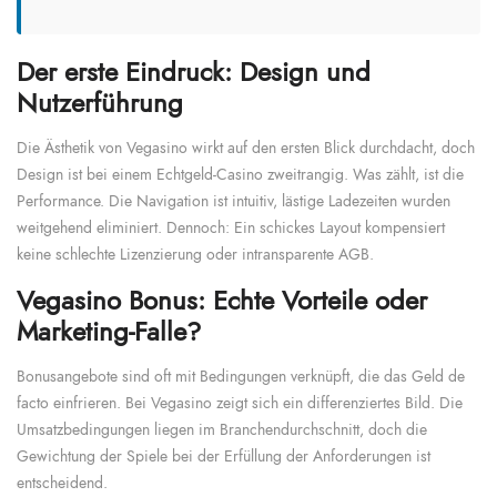
Der erste Eindruck: Design und
Nutzerführung
Die Ästhetik von Vegasino wirkt auf den ersten Blick durchdacht, doch
Design ist bei einem Echtgeld-Casino zweitrangig. Was zählt, ist die
Performance. Die Navigation ist intuitiv, lästige Ladezeiten wurden
weitgehend eliminiert. Dennoch: Ein schickes Layout kompensiert
keine schlechte Lizenzierung oder intransparente AGB.
Vegasino Bonus: Echte Vorteile oder
Marketing-Falle?
Bonusangebote sind oft mit Bedingungen verknüpft, die das Geld de
facto einfrieren. Bei Vegasino zeigt sich ein differenziertes Bild. Die
Umsatzbedingungen liegen im Branchendurchschnitt, doch die
Gewichtung der Spiele bei der Erfüllung der Anforderungen ist
entscheidend.