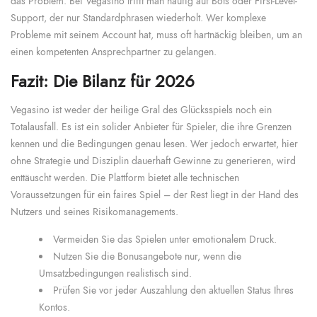
das Problem. Bei Vegasino trifft man häufig auf Bots oder First-Level-
Support, der nur Standardphrasen wiederholt. Wer komplexe
Probleme mit seinem Account hat, muss oft hartnäckig bleiben, um an
einen kompetenten Ansprechpartner zu gelangen.
Fazit: Die Bilanz für 2026
Vegasino ist weder der heilige Gral des Glücksspiels noch ein
Totalausfall. Es ist ein solider Anbieter für Spieler, die ihre Grenzen
kennen und die Bedingungen genau lesen. Wer jedoch erwartet, hier
ohne Strategie und Disziplin dauerhaft Gewinne zu generieren, wird
enttäuscht werden. Die Plattform bietet alle technischen
Voraussetzungen für ein faires Spiel – der Rest liegt in der Hand des
Nutzers und seines Risikomanagements.
Vermeiden Sie das Spielen unter emotionalem Druck.
Nutzen Sie die Bonusangebote nur, wenn die
Umsatzbedingungen realistisch sind.
Prüfen Sie vor jeder Auszahlung den aktuellen Status Ihres
Kontos.