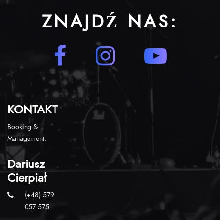
ZNAJDŹ NAS:
KONTAKT
Booking &
Management:
Dariusz
Cierpiał
(+48) 579
057 575