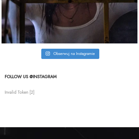
Obserwuj na Instagramie
FOLLOW US @INSTAGRAM
Invalid Token [2]