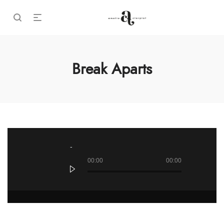
Break Aparts
Odtwarzacz
plików
dźwiękowych
00:00
00:00