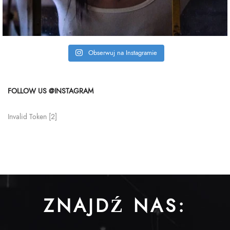
Obserwuj na Instagramie
FOLLOW US @INSTAGRAM
Invalid Token [2]
ZNAJDŹ NAS: