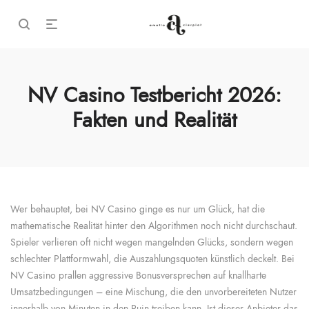
NV Casino Testbericht 2026:
Fakten und Realität
Wer behauptet, bei NV Casino ginge es nur um Glück, hat die
mathematische Realität hinter den Algorithmen noch nicht durchschaut.
Spieler verlieren oft nicht wegen mangelnden Glücks, sondern wegen
schlechter Plattformwahl, die Auszahlungsquoten künstlich deckelt. Bei
NV Casino prallen aggressive Bonusversprechen auf knallharte
Umsatzbedingungen – eine Mischung, die den unvorbereiteten Nutzer
innerhalb von Minuten in den Ruin treiben kann. Ist dieser Anbieter das