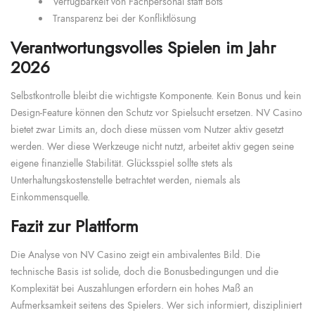
Verfügbarkeit von Fachpersonal statt Bots
Transparenz bei der Konfliktlösung
Verantwortungsvolles Spielen im Jahr
2026
Selbstkontrolle bleibt die wichtigste Komponente. Kein Bonus und kein
Design-Feature können den Schutz vor Spielsucht ersetzen. NV Casino
bietet zwar Limits an, doch diese müssen vom Nutzer aktiv gesetzt
werden. Wer diese Werkzeuge nicht nutzt, arbeitet aktiv gegen seine
eigene finanzielle Stabilität. Glücksspiel sollte stets als
Unterhaltungskostenstelle betrachtet werden, niemals als
Einkommensquelle.
Fazit zur Plattform
Die Analyse von NV Casino zeigt ein ambivalentes Bild. Die
technische Basis ist solide, doch die Bonusbedingungen und die
Komplexität bei Auszahlungen erfordern ein hohes Maß an
Aufmerksamkeit seitens des Spielers. Wer sich informiert, diszipliniert