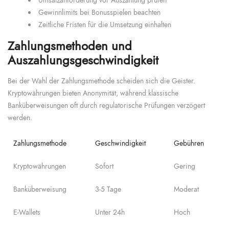
Umsatzanforderung vor Auszahlung prüfen
Gewinnlimits bei Bonusspielen beachten
Zeitliche Fristen für die Umsetzung einhalten
Zahlungsmethoden und
Auszahlungsgeschwindigkeit
Bei der Wahl der Zahlungsmethode scheiden sich die Geister.
Kryptowährungen bieten Anonymität, während klassische
Banküberweisungen oft durch regulatorische Prüfungen verzögert
werden.
Zahlungsmethode
Geschwindigkeit
Gebühren
Kryptowährungen
Sofort
Gering
Banküberweisung
3-5 Tage
Moderat
E-Wallets
Unter 24h
Hoch