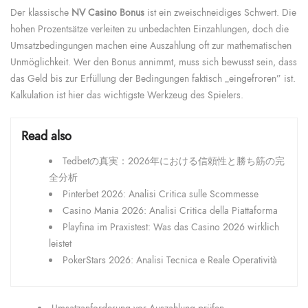
Der klassische
NV Casino Bonus
ist ein zweischneidiges Schwert. Die
hohen Prozentsätze verleiten zu unbedachten Einzahlungen, doch die
Umsatzbedingungen machen eine Auszahlung oft zur mathematischen
Unmöglichkeit. Wer den Bonus annimmt, muss sich bewusst sein, dass
das Geld bis zur Erfüllung der Bedingungen faktisch „eingefroren” ist.
Kalkulation ist hier das wichtigste Werkzeug des Spielers.
Read also
Tedbetの真実：2026年における信頼性と勝ち筋の完
全分析
Pinterbet 2026: Analisi Critica sulle Scommesse
Casino Mania 2026: Analisi Critica della Piattaforma
Playfina im Praxistest: Was das Casino 2026 wirklich
leistet
PokerStars 2026: Analisi Tecnica e Reale Operatività