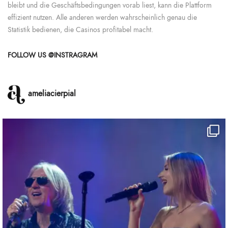
bleibt und die Geschäftsbedingungen vorab liest, kann die Plattform
effizient nutzen. Alle anderen werden wahrscheinlich genau die
Statistik bedienen, die Casinos profitabel macht.
FOLLOW US @INSTRAGRAM
ameliacierpial