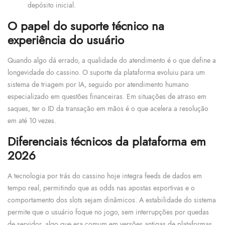
depósito inicial.
O papel do suporte técnico na
experiência do usuário
Quando algo dá errado, a qualidade do atendimento é o que define a
longevidade do cassino. O suporte da plataforma evoluiu para um
sistema de triagem por IA, seguido por atendimento humano
especializado em questões financeiras. Em situações de atraso em
saques, ter o ID da transação em mãos é o que acelera a resolução
em até 10 vezes.
Diferenciais técnicos da plataforma em
2026
A tecnologia por trás do cassino hoje integra feeds de dados em
tempo real, permitindo que as odds nas apostas esportivas e o
comportamento dos slots sejam dinâmicos. A estabilidade do sistema
permite que o usuário foque no jogo, sem interrupções por quedas
de servidor, algo que era comum em versões antigas de plataformas