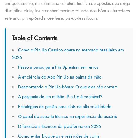
enriquecimento, mas sim uma estrutura técnica de apostas que exige
disciplina cirúrgica e conhecimento profundo dos bônus oferecidos
este ano. pin upRead more here:
pin-up-brasil.com
.
Table of Contents
Como o Pin Up Cassino opera no mercado brasileiro em
2026
Passo a passo para Pin Up entrar sem erros
A eficiência do App Pin Up na palma da mão
Desmontando o Pin Up bônus: O que eles não contam
A pergunta de um milhão: Pin Up é confiável?
Estratégias de gestão para slots de alta volatilidade
O papel do suporte técnico na experiência do usuário
Diferenciais técnicos da plataforma em 2026
Como evitar bloqueios e restrições de conta