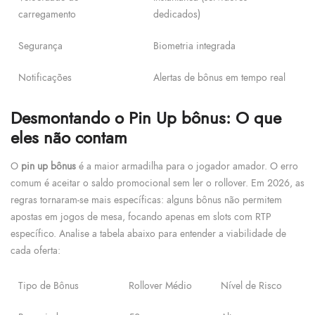
carregamento
dedicados)
Segurança
Biometria integrada
Notificações
Alertas de bônus em tempo real
Desmontando o Pin Up bônus: O que
eles não contam
O
pin up bônus
é a maior armadilha para o jogador amador. O erro
comum é aceitar o saldo promocional sem ler o rollover. Em 2026, as
regras tornaram-se mais específicas: alguns bônus não permitem
apostas em jogos de mesa, focando apenas em slots com RTP
específico. Analise a tabela abaixo para entender a viabilidade de
cada oferta:
Tipo de Bônus
Rollover Médio
Nível de Risco