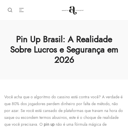
Pin Up Brasil: A Realidade
Sobre Lucros e Segurança em
2026
Você acha que o algoritmo do cassino está contra você? A verdade é
que 80% dos jogadores perdem dinheiro por falta de método, não
por azar. Se você está cansado de plataformas que travam na hora do
saque ou escondem termos abusivos, este é o choque de realidade
que você precisava. O
pin up
não é uma fórmula mágica de