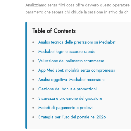
Analizziamo senza filtri cosa offre davvero questo operatore
parametro che separa chi chiude la sessione in attivo da chi 
Table of Contents
Analisi tecnica delle prestazioni su Mediabet
Mediabet login e accesso rapido
Valutazione del palinsesto scommesse
App Mediabet: mobilità senza compromessi
Analisi oggettiva: Mediabet recensioni
Gestione dei bonus e promozioni
Sicurezza e protezione del giocatore
Metodi di pagamento e prelievi
Strategia per l’uso del portale nel 2026