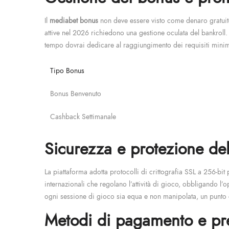
Il
mediabet bonus
non deve essere visto come denaro gratui
attive nel 2026 richiedono una gestione oculata del bankroll
tempo dovrai dedicare al raggiungimento dei requisiti min
Tipo Bonus
Bonus Benvenuto
Cashback Settimanale
Sicurezza e protezione del
La piattaforma adotta protocolli di crittografia SSL a 256-bit
internazionali che regolano l’attività di gioco, obbligando l
ogni sessione di gioco sia equa e non manipolata, un punto c
Metodi di pagamento e pre