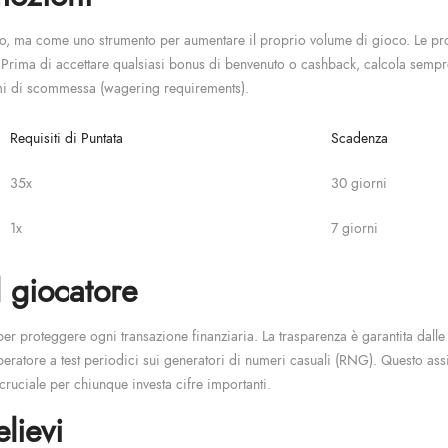
to, ma come uno strumento per aumentare il proprio volume di gioco. Le p
. Prima di accettare qualsiasi bonus di benvenuto o cashback, calcola semp
imi di scommessa (wagering requirements).
Requisiti di Puntata
Scadenza
35x
30 giorni
1x
7 giorni
 giocatore
 per proteggere ogni transazione finanziaria. La trasparenza è garantita dalle
’operatore a test periodici sui generatori di numeri casuali (RNG). Questo as
ruciale per chiunque investa cifre importanti.
lievi