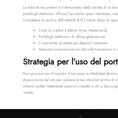
La velocità nei prelievi è il termometro della serietà di un bo
portafogli elettronici offrono l’accredito quasi istantaneo, m
completare la verifica dell’identità (KYC) subito dopo la regist
Carte di credito e debito (Visa, Mastercard).
Portafogli elettronici di ultima generazione.
Criptovalute accettate per depositi istantanei.
Nessuna commissione occulta sulle transazioni in u
Strategia per l’uso del por
Non giocare mai d’impulso. Il successo su Mediabet deriva da u
disposizione dal sito per validare le tue intuizioni prima di 
ottiene risultati nettamente superiori rispetto a chi si lasci
isolato.