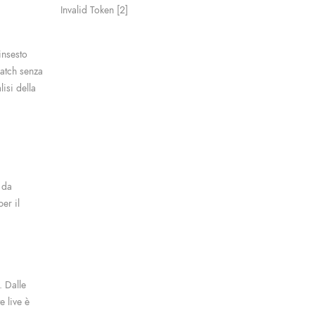
Invalid Token [2]
linsesto
match senza
isi della
 da
er il
. Dalle
e live è