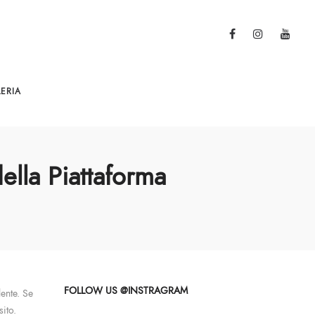
ERIA
ella Piattaforma
FOLLOW US @INSTRAGRAM
ente. Se
ito.