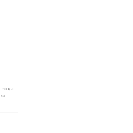
a, ma qui
 su