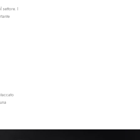
 settore. I
rtante
staccato
tuna