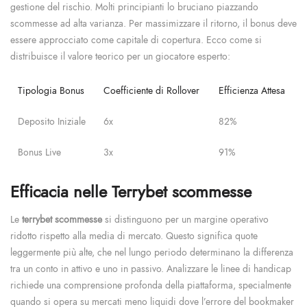
gestione del rischio. Molti principianti lo bruciano piazzando
scommesse ad alta varianza. Per massimizzare il ritorno, il bonus deve
essere approcciato come capitale di copertura. Ecco come si
distribuisce il valore teorico per un giocatore esperto:
Tipologia Bonus
Coefficiente di Rollover
Efficienza Attesa
Deposito Iniziale
6x
82%
Bonus Live
3x
91%
Efficacia nelle Terrybet scommesse
Le
terrybet scommesse
si distinguono per un margine operativo
ridotto rispetto alla media di mercato. Questo significa quote
leggermente più alte, che nel lungo periodo determinano la differenza
tra un conto in attivo e uno in passivo. Analizzare le linee di handicap
richiede una comprensione profonda della piattaforma, specialmente
quando si opera su mercati meno liquidi dove l’errore del bookmaker