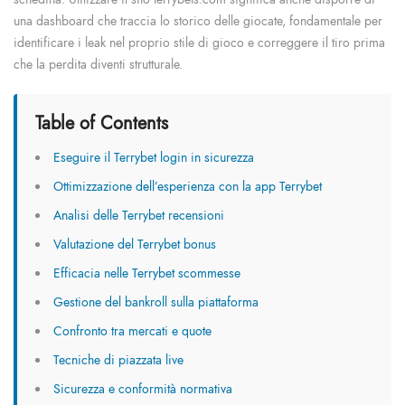
una dashboard che traccia lo storico delle giocate, fondamentale per
identificare i leak nel proprio stile di gioco e correggere il tiro prima
che la perdita diventi strutturale.
Table of Contents
Eseguire il Terrybet login in sicurezza
Ottimizzazione dell’esperienza con la app Terrybet
Analisi delle Terrybet recensioni
Valutazione del Terrybet bonus
Efficacia nelle Terrybet scommesse
Gestione del bankroll sulla piattaforma
Confronto tra mercati e quote
Tecniche di piazzata live
Sicurezza e conformità normativa