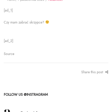
on
in
[ad_1]
Czy mam zabrać skrzypce?
[ad_2]
Source
Share this post
FOLLOW US @INSTRAGRAM