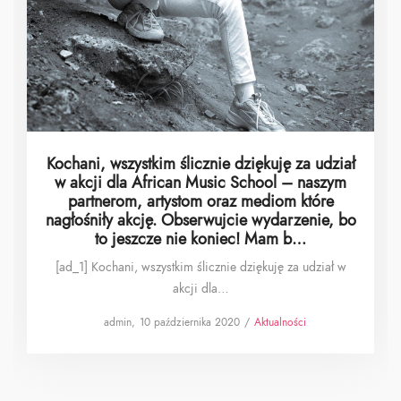
Kochani, wszystkim ślicznie dziękuję za udział
w akcji dla African Music School – naszym
partnerom, artystom oraz mediom które
nagłośniły akcję. Obserwujcie wydarzenie, bo
to jeszcze nie koniec! Mam b…
[ad_1] Kochani, wszystkim ślicznie dziękuję za udział w
akcji dla…
Posted
Posted
by
admin
10 października 2020
Aktualności
on
in