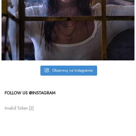
Obserwuj na Instagramie
FOLLOW US @INSTAGRAM
Invalid Token [2]