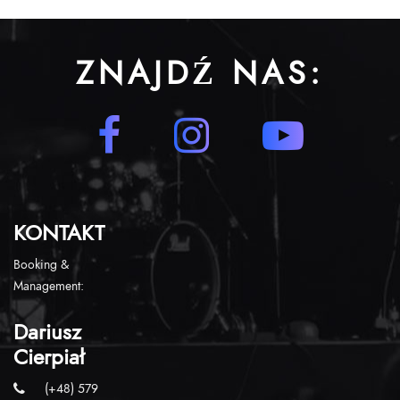
ZNAJDŹ NAS:
KONTAKT
Booking &
Management:
Dariusz
Cierpiał
(+48) 579