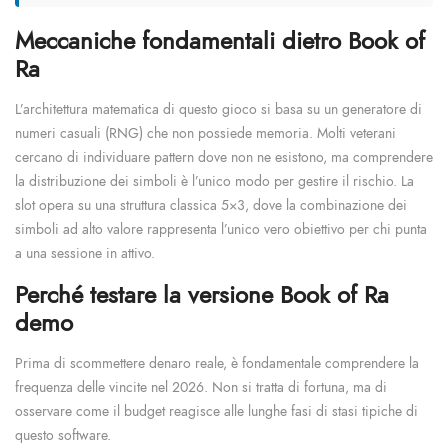
Meccaniche fondamentali dietro Book of
Ra
L’architettura matematica di questo gioco si basa su un generatore di
numeri casuali (RNG) che non possiede memoria. Molti veterani
cercano di individuare pattern dove non ne esistono, ma comprendere
la distribuzione dei simboli è l’unico modo per gestire il rischio. La
slot opera su una struttura classica 5×3, dove la combinazione dei
simboli ad alto valore rappresenta l’unico vero obiettivo per chi punta
a una sessione in attivo.
Perché testare la versione Book of Ra
demo
Prima di scommettere denaro reale, è fondamentale comprendere la
frequenza delle vincite nel 2026. Non si tratta di fortuna, ma di
osservare come il budget reagisce alle lunghe fasi di stasi tipiche di
questo software.