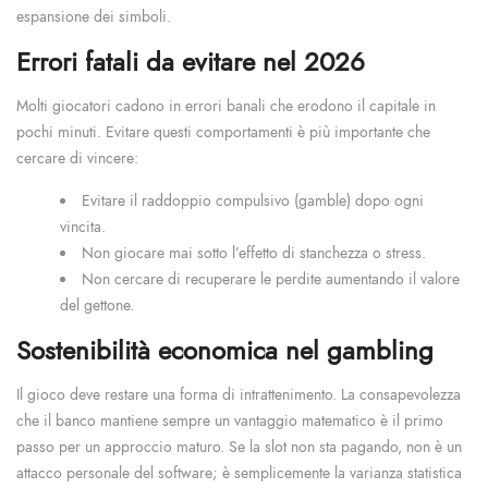
espansione dei simboli.
Errori fatali da evitare nel 2026
Molti giocatori cadono in errori banali che erodono il capitale in
pochi minuti. Evitare questi comportamenti è più importante che
cercare di vincere:
Evitare il raddoppio compulsivo (gamble) dopo ogni
vincita.
Non giocare mai sotto l’effetto di stanchezza o stress.
Non cercare di recuperare le perdite aumentando il valore
del gettone.
Sostenibilità economica nel gambling
Il gioco deve restare una forma di intrattenimento. La consapevolezza
che il banco mantiene sempre un vantaggio matematico è il primo
passo per un approccio maturo. Se la slot non sta pagando, non è un
attacco personale del software; è semplicemente la varianza statistica