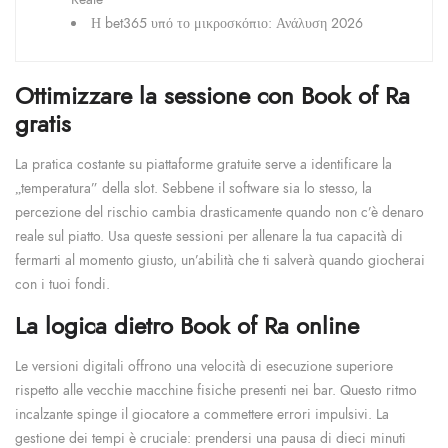
Η bet365 υπό το μικροσκόπιο: Ανάλυση 2026
Ottimizzare la sessione con Book of Ra
gratis
La pratica costante su piattaforme gratuite serve a identificare la
„temperatura” della slot. Sebbene il software sia lo stesso, la
percezione del rischio cambia drasticamente quando non c’è denaro
reale sul piatto. Usa queste sessioni per allenare la tua capacità di
fermarti al momento giusto, un’abilità che ti salverà quando giocherai
con i tuoi fondi.
La logica dietro Book of Ra online
Le versioni digitali offrono una velocità di esecuzione superiore
rispetto alle vecchie macchine fisiche presenti nei bar. Questo ritmo
incalzante spinge il giocatore a commettere errori impulsivi. La
gestione dei tempi è cruciale: prendersi una pausa di dieci minuti